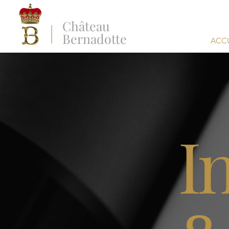
Château
Bernadotte
ACCU
I