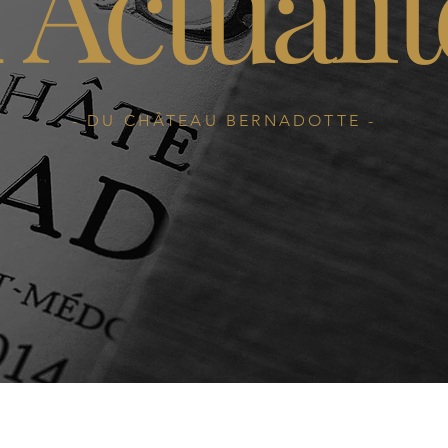
Actualit
&
- DU CHÂTEAU BERNADOTTE -