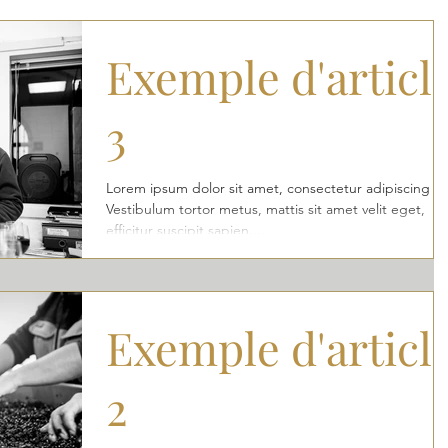
Exemple d'articl
3
Lorem ipsum dolor sit amet, consectetur adipiscing eli
Vestibulum tortor metus, mattis sit amet velit eget,
efficitur suscipit sapien....
Exemple d'articl
2