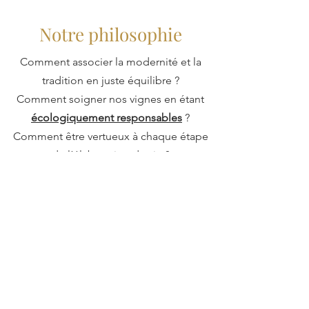
Notre philosophie
Comment associer la modernité et la
tradition en juste équilibre ?
Comment soigner nos vignes en étant
écologiquement responsables
?
Comment être vertueux à chaque étape
de l’élaboration du vin ?
Comment conjuguer nos ambitions avec
l’éthique ?
A l’écoute des amateurs de
nos vins
, nous
questionnons nos pratiques pour
progresser et maintenir nos valeurs en
cohérence avec les contraintes de la
réalité.